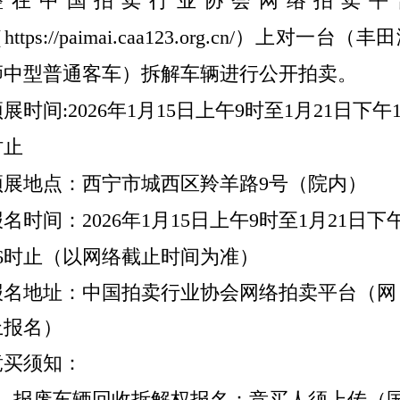
整在中国拍卖行业协会网络拍卖平
https://paimai.caa123.org.cn/）
上
对一
台
（丰田
狮
中型普通客车
）拆解
车辆
进行公开拍卖。
预展时间
:
202
6
年
1
月
15
日上午
9时至
1月21
日下午
时止
预展地点：
西宁市城西区羚羊路
9号（院内）
报名时间：
202
6
年
1
月
15
日
上午
9时
至
1月21
日下
16时止（以网络截止时间为准）
报名地址：
中国拍卖行业协会网络拍卖平台（网
上报名）
竞买须知：
1、报废车辆回收拆解权报名：竞买人须上传（