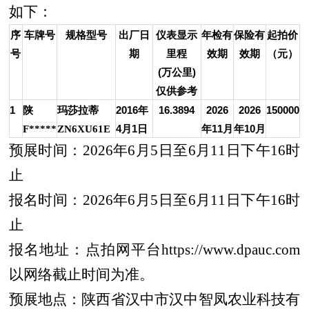
如下：
序
车牌号
规格型号
出厂日
仪表显示
年检有
保险有
起拍价
号
期
里程
效期
效期
（元）
(万公里)
仅供参考
1
陕
玛莎拉蒂
2016年
16.3894
2026
2026
150000
F*****
ZN6XU61E
4月1日
年11月
年10月
预展时间：
2026年6月5日至6月11日下午16时
止
报名时间：
2026年6月5日至6月11日下午16时
止
报名地址：点拍网平台
https://www.dpauc.com
以网络截止时间为准。
预展地点：陕西省汉中市汉中智凤农业科技有